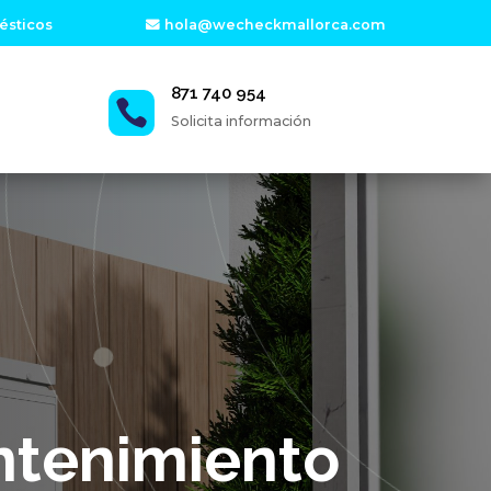
ésticos
hola@wecheckmallorca.com
871 740 954

Solicita información
ntenimiento