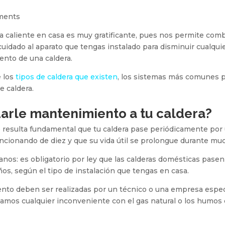
ments
 caliente en casa es muy gratificante, pues nos permite comba
idado al aparato que tengas instalado para disminuir cualquier 
ento de una caldera.
e los
tipos de caldera que existen
, los sistemas más comunes p
e caldera.
darle mantenimiento a tu caldera?
ue resulta fundamental que tu caldera pase periódicamente po
uncionando de diez y que su vida útil se prolongue durante mu
os: es obligatorio por ley que las calderas domésticas pasen
os, según el tipo de instalación que tengas en casa.
iento deben ser realizadas por un técnico o una empresa espe
vitamos cualquier inconveniente con el gas natural o los humo