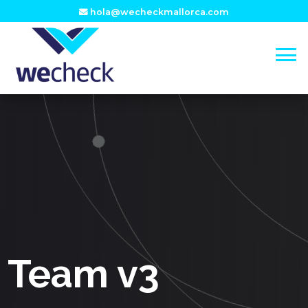
hola@wecheckmallorca.com
Team v3