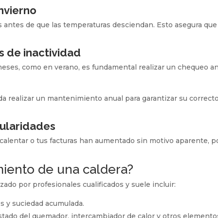
nvierno
s antes de que las temperaturas desciendan. Esto asegura que 
 de inactividad
 meses, como en verano, es fundamental realizar un chequeo an
 realizar un mantenimiento anual para garantizar su correcto
gularidades
n calentar o tus facturas han aumentado sin motivo aparente, p
miento de una caldera?
do por profesionales cualificados y suele incluir:
os y suciedad acumulada.
l estado del quemador, intercambiador de calor y otros elemento