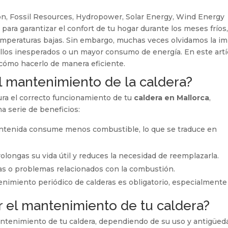
ón
,
Fossil Resources
,
Hydropower
,
Solar Energy
,
Wind Energy
 para garantizar el confort de tu hogar durante los meses frío
mperaturas bajas. Sin embargo, muchas veces olvidamos la im
fallos inesperados o un mayor consumo de energía. En este ar
 cómo hacerlo de manera eficiente.
l mantenimiento de la caldera?
ra el correcto funcionamiento de tu
caldera en Mallorca
,
a serie de beneficios:
antenida consume menos combustible, lo que se traduce en
 prolongas su vida útil y reduces la necesidad de reemplazarla.
gas o problemas relacionados con la combustión.
enimiento periódico de calderas es obligatorio, especialmente 
r el mantenimiento de tu caldera?
antenimiento de tu caldera, dependiendo de su uso y antigüed