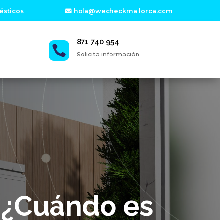
ésticos
hola@wecheckmallorca.com
871 740 954

Solicita información
 ¿Cuándo es