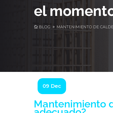
el moment
BLOG
MANTENIMIENTO DE CALD
09 Dec
Mantenimiento d
adecuado?