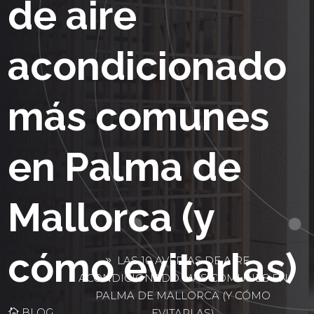
de aire
acondicionado
más comunes
en Palma de
Mallorca (y
cómo evitarlas)
LAS 10 AVERÍAS DE AIRE
ACONDICIONADO MÁS COMUNES EN
PALMA DE MALLORCA (Y CÓMO
BLOG
EVITARLAS)