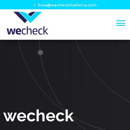
hola@wecheckmallorca.com
wecheck