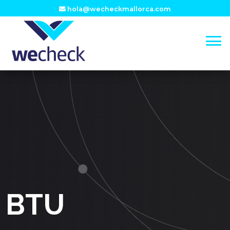
hola@wecheckmallorca.com
BTU